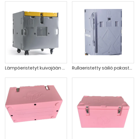
Lämpöeristetyt kuivajään säilytyslaatikot
Rullaeristetty säiliö pakasteelintarvikkeiden kuljetukseen