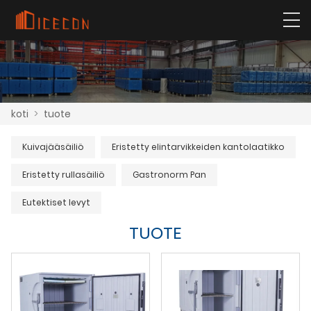
koti
>
tuote
Kuivajääsäiliö
Eristetty elintarvikkeiden kantolaatikko
Eristetty rullasäiliö
Gastronorm Pan
Eutektiset levyt
TUOTE