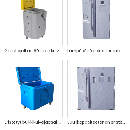
2 kuutiojalkaa 60 litran kuivajään säilytysastiat
Lämpösäiliö pakasteelintarvikkeiden kuljetukseen
Eristetyt bulkkikuivajääsäiliöputket arkut
Suurikapasiteettinen eristetty rullasäiliö