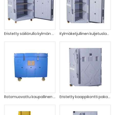
Eristetty säiliörulla kylmän Chian-ruoan kuljetukseen
Kylmäketjullinen kuljetuslaatikko rokotteita varten
Rotomuovattu kaupallinen kuivajääkuljetussäiliö
Eristetty kaappikontti pakastelogistiikkaan