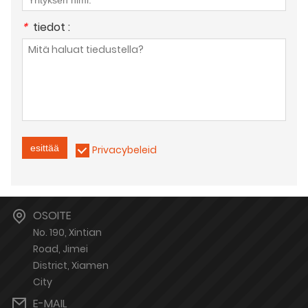
*
tiedot :
esittää
Privacybeleid
OSOITE
No. 190, Xintian
Road, Jimei
District, Xiamen
City
E-MAIL