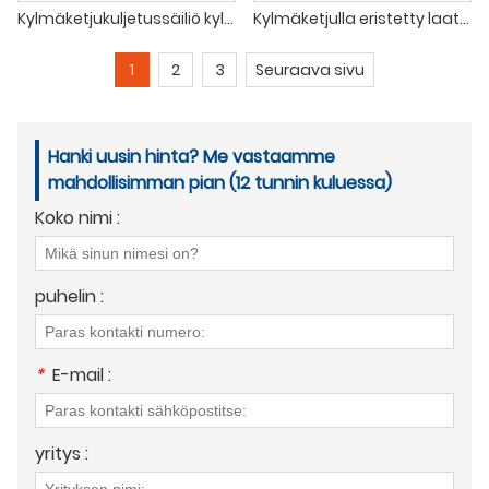
Kylmäketjukuljetussäiliö kylmälle ruoalle
Kylmäketjulla eristetty laatikko rokotteen kantajalle
1
2
3
Seuraava sivu
Hanki uusin hinta? Me vastaamme
mahdollisimman pian (12 tunnin kuluessa)
Koko nimi :
puhelin :
*
E-mail :
yritys :