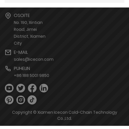
OSOITE
No. 190, Xintian
Road, Jimei
District, Xiamen
City
E-MAIL
sales@icecon.com
PUHELIN
+86 188 5001 9850
Copyright © Xiamen Icecon Cold-Chain Technology
Co.,Ltd.