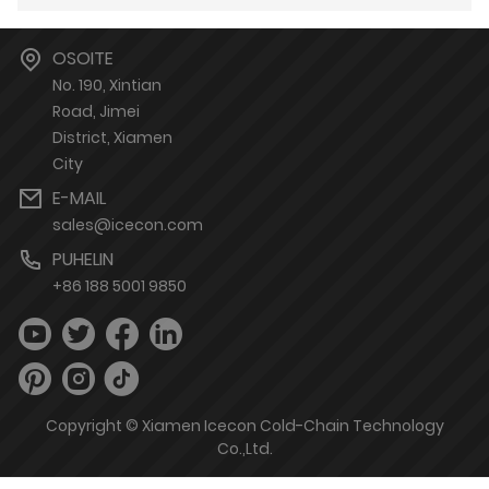
OSOITE
No. 190, Xintian
Road, Jimei
District, Xiamen
City
E-MAIL
sales@icecon.com
PUHELIN
+86 188 5001 9850
Copyright © Xiamen Icecon Cold-Chain Technology
Co.,Ltd.