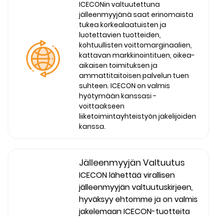
ICECONin valtuutettuna
jälleenmyyjänä saat erinomaista
tukea korkealaatuisten ja
luotettavien tuotteiden,
kohtuullisten voittomarginaalien,
kattavan markkinointituen, oikea-
aikaisen toimituksen ja
ammattitaitoisen palvelun tuen
suhteen. ICECON on valmis
hyötymään kanssasi -
voittaakseen
liiketoimintayhteistyön jakelijoiden
kanssa.
Jälleenmyyjän Valtuutus
ICECON lähettää virallisen
jälleenmyyjän valtuutuskirjeen,
hyväksyy ehtomme ja on valmis
jakelemaan ICECON-tuotteita