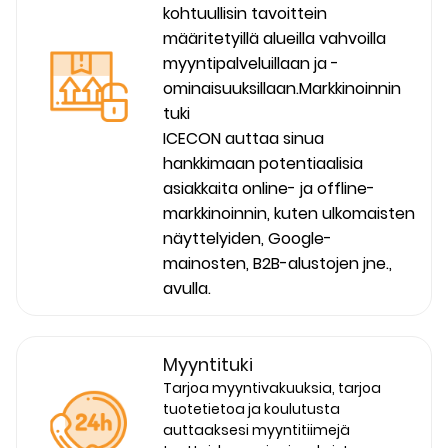
kohtuullisin tavoittein
määritetyillä alueilla vahvoilla
myyntipalveluillaan ja -
ominaisuuksillaan.Markkinoinnin
tuki
ICECON auttaa sinua
hankkimaan potentiaalisia
asiakkaita online- ja offline-
markkinoinnin, kuten ulkomaisten
näyttelyiden, Google-
mainosten, B2B-alustojen jne.,
avulla.
Myyntituki
Tarjoa myyntivakuuksia, tarjoa
tuotetietoa ja koulutusta
auttaaksesi myyntitiimejä