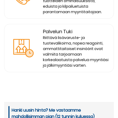
tuotteiden ominaisuuksista,
eduista ja kilpailuetuista
parantamaan myyntitaitojaan.
Palvelun Tuki
Riittävä lisävaruste- ja
tuotevalikoima, nopea reagointi,
ammattitaitoiset insinöörit ovat
valmiita tarjoamaan
korkealaatuista palvelua myyntiäsi
ja jälkimyyntiäsi varten.
Hanki uusin hinta? Me vastaamme
mahdollisimman pian (12 tunnin kuluessa)