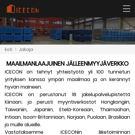
koti
>
Jakaja
MAAILMANLAAJUINEN JÄLLEENMYYJÄVERKKO
ICECON on tehnyt yhteistyötä yli 100 tunnetun
yrityksen kanssa ympäri maailmaa ja on kerännyt
hyvän maineen.
ICECON on perustanut 18 jakelupalvelupistettä
Kiinaan; ja perusti myyntiverkostot Hongkongiin,
Taiwaniin, Japaniin, Etelä-Koreaan, Thaimaahan,
Intiaan, Isoon-Britanniaan, Norjaan, Puolaan, Brasiliaan
ja muille alueille.
Vastataksemme ICECONin liiketoiminnan