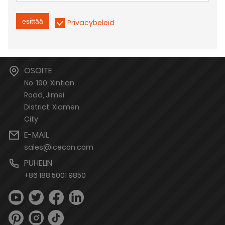
esittää
Privacybeleid
OSOITE
No. 190, Xintian
Road, Jimei
District, Xiamen
City
E-MAIL
sales@icecon.com
PUHELIN
+86 188 5001 9850