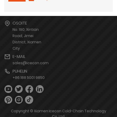
OSOITE
No. 190, Xintian
Road, Jimei
District, Xiamen
City
E-MAIL
sales@icecon.com
PUHELIN
+86 188 5001 9850
Copyright © Xiamen Icecon Cold-Chain Technology
Co.,Ltd.