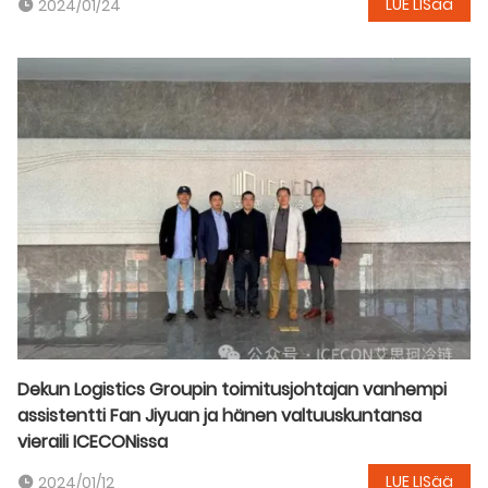
LUE LISää
2024/01/24
Dekun Logistics Groupin toimitusjohtajan vanhempi
assistentti Fan Jiyuan ja hänen valtuuskuntansa
vieraili ICECONissa
LUE LISää
2024/01/12