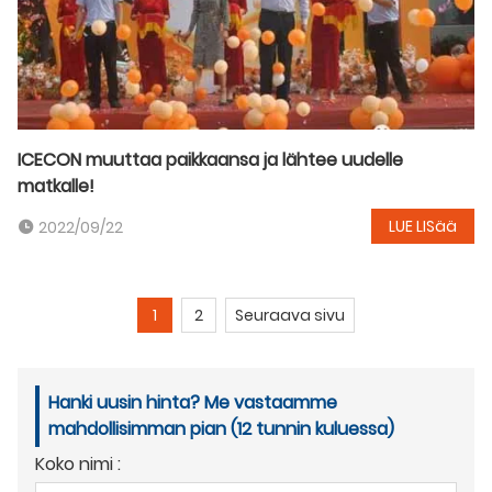
ICECON muuttaa paikkaansa ja lähtee uudelle
matkalle!
LUE LISää
2022/09/22
1
2
Seuraava sivu
Hanki uusin hinta? Me vastaamme
mahdollisimman pian (12 tunnin kuluessa)
Koko nimi :