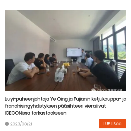
Liuyi-puheenjohtaja Ye Qing ja Fujianin ketjukauppa- ja
franchisingyhdistyksen pääsihteeri vierailivat
ICECONissa tarkastaakseen
LUE LISää
2023/08/21