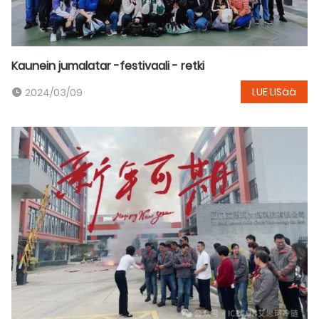
Kaunein jumalatar -festivaali - retki
LUE LISää
2024/03/09