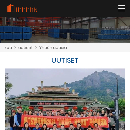
koti
>
uutiset
>
Yhtiön uutisia
UUTISET