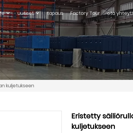
te
uutiset
tapaus
Factory Tour
ota yhteyt
oan kuljetukseen
Eristetty säiliör
kuljetukseen