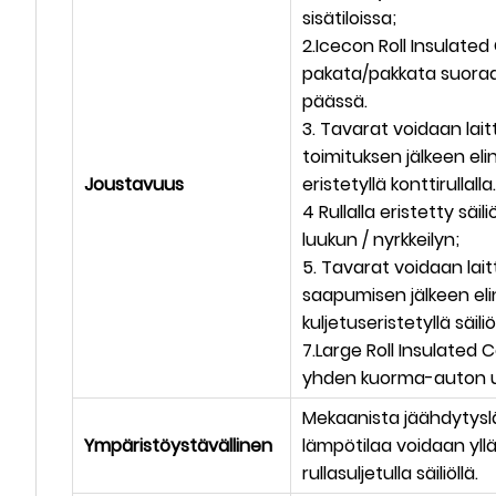
sisätiloissa;
2.Icecon Roll Insulate
pakata/pakkata suoraa
päässä.
3. Tavarat voidaan laitt
toimituksen jälkeen eli
Joustavuus
eristetyllä konttirullalla.
4
Rullalla eristetty säili
luukun / nyrkkeilyn;
5. Tavarat voidaan laitt
saapumisen jälkeen eli
kuljetuseristetyllä säiliöl
7.Large Roll Insulated 
yhden kuorma-auton use
Mekaanista jäähdytyslä
Ympäristöystävällinen
lämpötilaa voidaan yllä
rullasuljetulla säiliöllä.