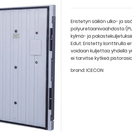
Eristetyn säiliön ulko- ja si
polyuretaanivaahdosta (PU) k
kylmä- ja pakastekuljetuksii
Edut: Eristetty konttirulla er
voidaan kuljettaa yhdellä 
ei tarvitse kytkeä pistoras
brand:
ICECON