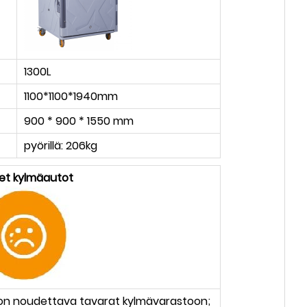
1300L
1100*1100*1940mm
900 * 900 * 1550 mm
pyörillä: 206kg
set kylmäautot
 on noudettava tavarat kylmävarastoon;