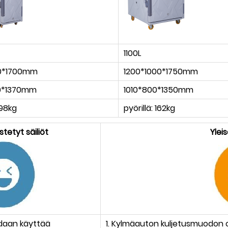
1100L
0*1700mm
1200*1000*1750mm
0*1370mm
1010*800*1350mm
 98kg
pyörillä: 162kg
tetyt säiliöt
Ylei
oidaan käyttää
1. Kylmäauton kuljetusmuodon