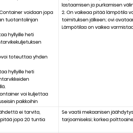
lastaamisen ja purkamisen välin
d Container voidaan jopa
2. On vaikeaa pitää lämpötila v
n tuotantolinjan
toimituksen jälkeen; ovi avataan
Lämpötilaa on vaikea varmista
aa hyllyille heti
ntarvikekuljetuksen
ö
voi toteuttaa yhden
aa hyllyille heti
ntarvikkeiden
lä.
Container voi kuljettaa
isiin paikkoihin
hdettä ei tarvita,
Se vaatii mekaanisen jäähdyty
pitää jopa 20 tuntia
tarjoamiseksi; korkea polttoain