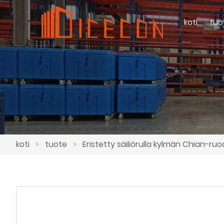
koti
tuo
koti
>
tuote
>
Eristetty säiliörulla kylmän Chian-ru