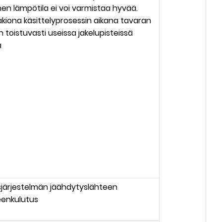
en lämpötila ei voi varmistaa hyvää.
akiona käsittelyprosessin aikana tavaran
 toistuvasti useissa jakelupisteissä
a
sjärjestelmän jäähdytyslähteen
eenkulutus