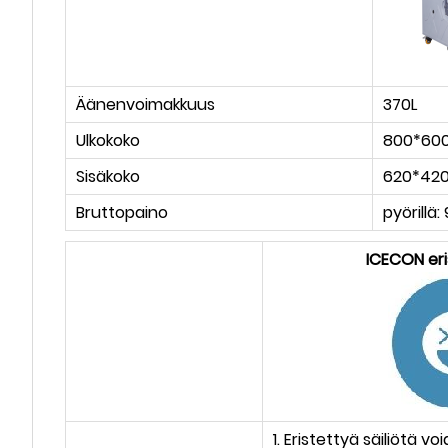
Äänenvoimakkuus
370L
Ulkokoko
800*60
Sisäkoko
620*42
Bruttopaino
pyörillä:
ICECON eris
1. Eristettyä säiliötä v