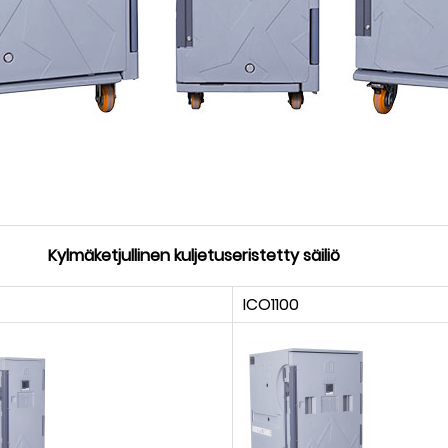
Kylmäketjullinen kuljetuseristetty säiliö
ICO1100