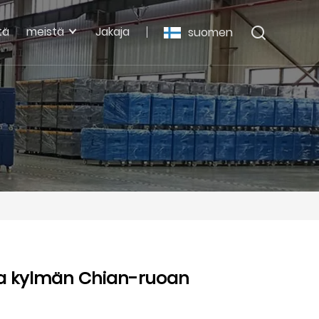
tä
meistä
Jakaja
suomen
ulla kylmän Chian-ruoan