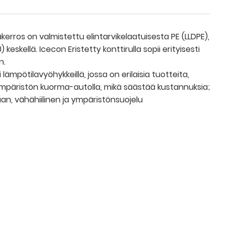
säkerros on valmistettu elintarvikelaatuisesta PE (LLDPE),
eskellä. Icecon Eristetty konttirulla sopii erityisesti
n.
i lämpötilavyöhykkeillä, jossa on erilaisia ​​tuotteita,
ympäristön kuorma-autolla, mikä säästää kustannuksia;
iaan, vähähiilinen ja ympäristönsuojelu