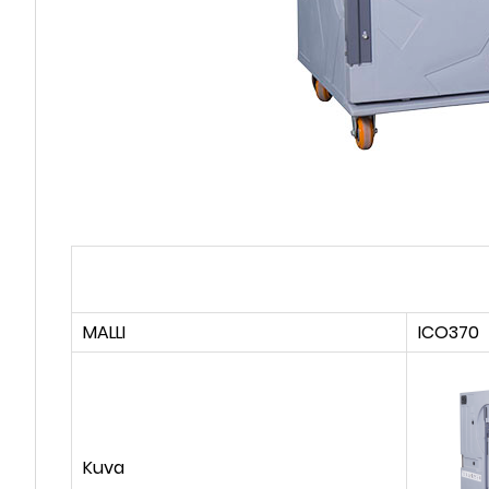
MALLI
ICO370
Kuva