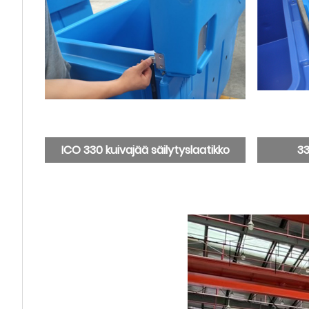
ICO 330 kuivajää säilytyslaatikko
33