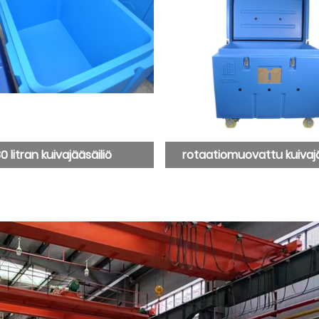
0 litran kuivajääsäiliö
rotaatiomuovattu kuivajä