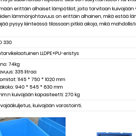
mään erittäin alhaiset lämpötilat, joita tarvitaan kuivajään
ttä niiden lämmönjohtavuus on erittäin alhainen, mikä estää 
 pysyy kiinteässä tilassaan pitkiä aikoja, mikä mahdollist
O 330
intarvikelaatuinen LLDPE+PU-eristys
ino: 74kg
lavuus: 335 litraa
komitat: 1145 * 750 * 1020 mm
säkoko: 940 * 545 * 630 mm
mm:n kuivajään kapasiteetti: 270 kg
ivajääkuljetus, kuivajään varastointi.