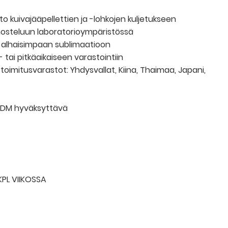
o kuivajääpellettien ja -lohkojen kuljetukseen
nosteluun laboratorioympäristössä
ys alhaisimpaan sublimaatioon
 tai pitkäaikaiseen varastointiin
t toimitusvarastot: Yhdysvallat, Kiina, Thaimaa, Japani,
ODM hyväksyttävä
KPL VIIKOSSA