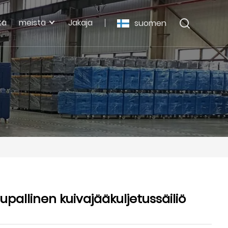
tä
meistä
Jakaja
suomen
allinen kuivajääkuljetussäiliö