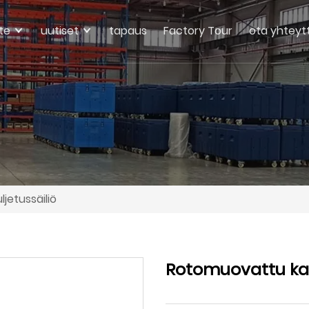
te
uutiset
tapaus
Factory Tour
ota yhteyt
jetussäiliö
Rotomuovattu kaup