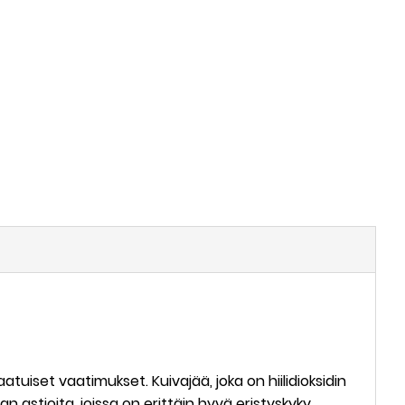
atuiset vaatimukset. Kuivajää, joka on hiilidioksidin
n astioita, joissa on erittäin hyvä eristyskyky.