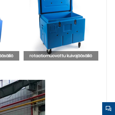
äsäiliö
rotaatiomuovattu kuivajääsäiliö