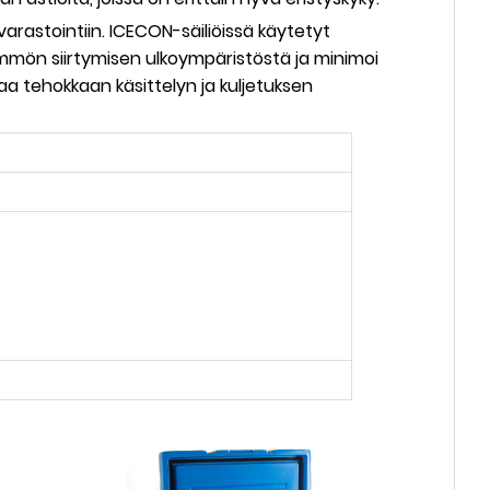
 varastointiin. ICECON-säiliöissä käytetyt
lämmön siirtymisen ulkoympäristöstä ja minimoi
aa tehokkaan käsittelyn ja kuljetuksen