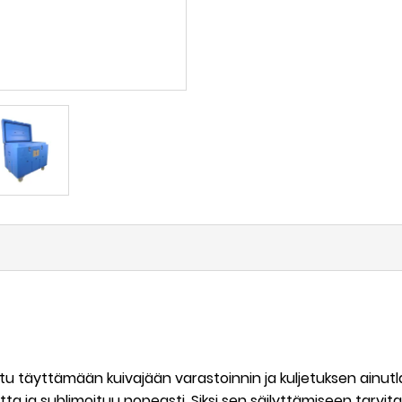
ttu täyttämään kuivajään varastoinnin ja kuljetuksen ainutla
a ja sublimoituu nopeasti. Siksi sen säilyttämiseen tarvitaa