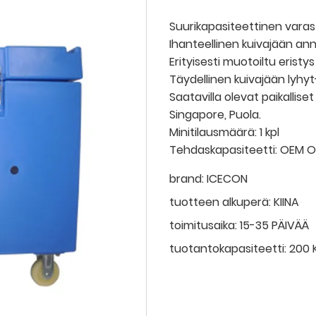
Suurikapasiteettinen varast
Ihanteellinen kuivajään an
Erityisesti muotoiltu erist
Täydellinen kuivajään lyhyt-
Saatavilla olevat paikallise
Singapore, Puola.
Minitilausmäärä: 1 kpl
Tehdaskapasiteetti: OEM 
brand:
ICECON
tuotteen alkuperä:
KIINA
toimitusaika:
15-35 PÄIVÄÄ
tuotantokapasiteetti:
200 