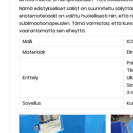
Nämä edistykselliset säiliöt on suunniteltu säilyttä
eristemateriaalit on valittu huolellisesti niin, e
sublimaationopeuden. Tämä varmistaa, että kuivajää
vaarantamatta sen eheyttä.
Malli
IC
Materiaali
El
Pa
Ti
Erittely
Ul
Si
3 
Sovellus
Ku