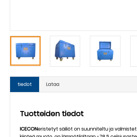
tiedot
Lataa
Tuotteiden tiedot
ICECON
eristetyt säiliöt on suunniteltu ja valmiste
kiinteä muoto, on lämpötilaltaan -78,5 celsiusastett