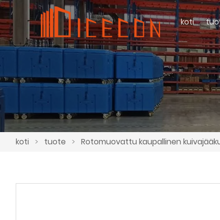
koti
tuo
koti
>
tuote
>
Rotomuovattu kaupallinen kuivajääkul