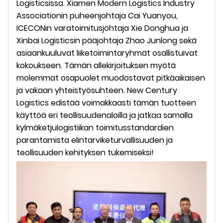
Logisticsissa. Xiamen Modern Logistics Industry
Associationin puheenjohtaja Cai Yuanyou,
ICECONin varatoimitusjohtaja Xie Donghua ja
Xinbai Logisticsin pääjohtaja Zhao Junlong sekä
asiaankuuluvat liiketoimintaryhmät osallistuivat
kokoukseen. Tämän allekirjoituksen myötä
molemmat osapuolet muodostavat pitkäaikaisen
ja vakaan yhteistyösuhteen. New Century
Logistics edistää voimakkaasti tämän tuotteen
käyttöä eri teollisuudenaloilla ja jatkaa samalla
kylmäketjulogistiikan toimitusstandardien
parantamista elintarviketurvallisuuden ja
teollisuuden kehityksen tukemiseksi!