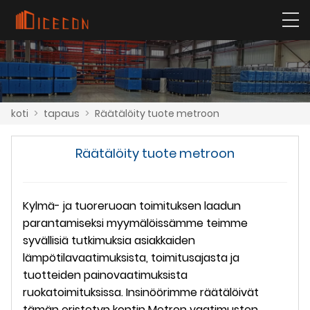
koti
>
tapaus
>
Räätälöity tuote metroon
Räätälöity tuote metroon
Kylmä- ja tuoreruoan toimituksen laadun
parantamiseksi myymälöissämme teimme
syvällisiä tutkimuksia asiakkaiden
lämpötilavaatimuksista, toimitusajasta ja
tuotteiden painovaatimuksista
ruokatoimituksissa. Insinöörimme räätälöivät
tämän eristetyn kontin Metron vaatimusten