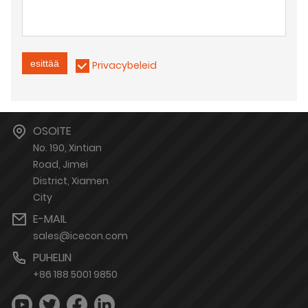
esittää
Privacybeleid
OSOITE
No. 190, Xintian
Road, Jimei
District, Xiamen
City
E-MAIL
sales@icecon.com
PUHELIN
+86 188 5001 9850