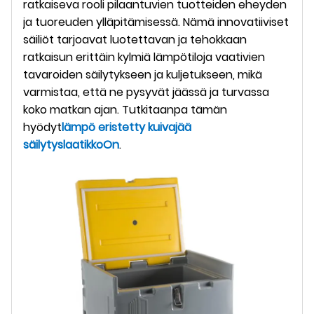
ratkaiseva rooli pilaantuvien tuotteiden eheyden
ja tuoreuden ylläpitämisessä. Nämä innovatiiviset
säiliöt tarjoavat luotettavan ja tehokkaan
ratkaisun erittäin kylmiä lämpötiloja vaativien
tavaroiden säilytykseen ja kuljetukseen, mikä
varmistaa, että ne pysyvät jäässä ja turvassa
koko matkan ajan. Tutkitaanpa tämän
hyödyt
lämpö
eristetty kuivajää
säilytyslaatikko
On
.