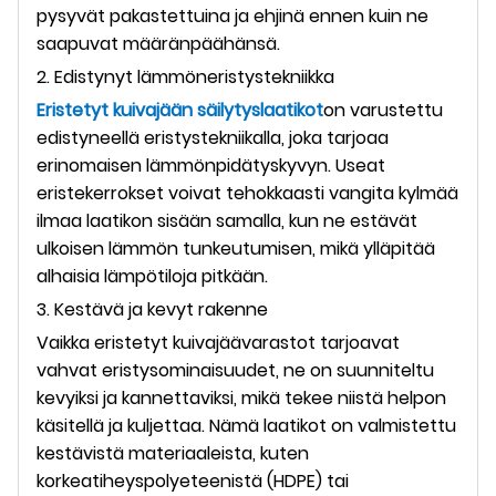
pysyvät pakastettuina ja ehjinä ennen kuin ne
saapuvat määränpäähänsä.
2. Edistynyt lämmöneristystekniikka
Eristetyt kuivajään säilytyslaatikot
on varustettu
edistyneellä eristystekniikalla, joka tarjoaa
erinomaisen lämmönpidätyskyvyn. Useat
eristekerrokset voivat tehokkaasti vangita kylmää
ilmaa laatikon sisään samalla, kun ne estävät
ulkoisen lämmön tunkeutumisen, mikä ylläpitää
alhaisia ​​lämpötiloja pitkään.
3. Kestävä ja kevyt rakenne
Vaikka eristetyt kuivajäävarastot tarjoavat
vahvat eristysominaisuudet, ne on suunniteltu
kevyiksi ja kannettaviksi, mikä tekee niistä helpon
käsitellä ja kuljettaa. Nämä laatikot on valmistettu
kestävistä materiaaleista, kuten
korkeatiheyspolyeteenistä (HDPE) tai