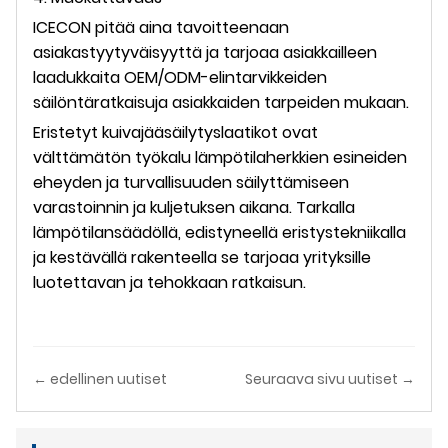
ICECON pitää aina tavoitteenaan
asiakastyytyväisyyttä ja tarjoaa asiakkailleen
laadukkaita OEM/ODM-elintarvikkeiden
säilöntäratkaisuja asiakkaiden tarpeiden mukaan.
Eristetyt kuivajääsäilytyslaatikot ovat
välttämätön työkalu lämpötilaherkkien esineiden
eheyden ja turvallisuuden säilyttämiseen
varastoinnin ja kuljetuksen aikana. Tarkalla
lämpötilansäädöllä, edistyneellä eristystekniikalla
ja kestävällä rakenteella se tarjoaa yrityksille
luotettavan ja tehokkaan ratkaisun.
← edellinen uutiset
Seuraava sivu uutiset →