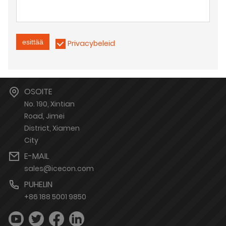
esittää
Privacybeleid
OSOITE
No. 190, Xintian
Road, Jimei
District, Xiamen
City
E-MAIL
sales@icecon.com
PUHELIN
+86 188 5001 9850